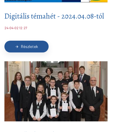
Digitális témahét - 2024.04.08-tól
24-04-02 12:27
Részletek
arrow_forward