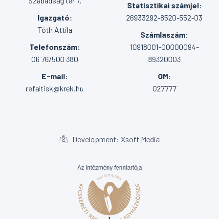
Szabadság tér 7.
Statisztikai számjel:
Igazgató:
26933292-8520-552-03
Tóth Attila
Számlaszám:
Telefonszám:
10918001-00000094-
06 76/500 380
89320003
E-mail:
OM:
refaltisk@krek.hu
027777
Development: Xsoft Media