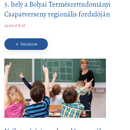
5. hely a Bolyai Természettudományi
Csapatverseny regionális fordulóján
24-02-17 13:07
Részletek
arrow_forward