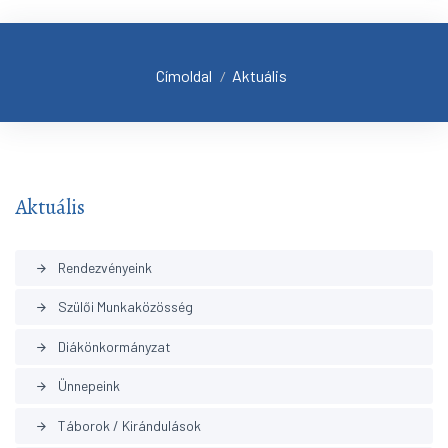
Címoldal
Aktuális
/
Aktuális
Rendezvényeink
arrow_forward
Szülői Munkaközösség
arrow_forward
Diákönkormányzat
arrow_forward
Ünnepeink
arrow_forward
Táborok / Kirándulások
arrow_forward