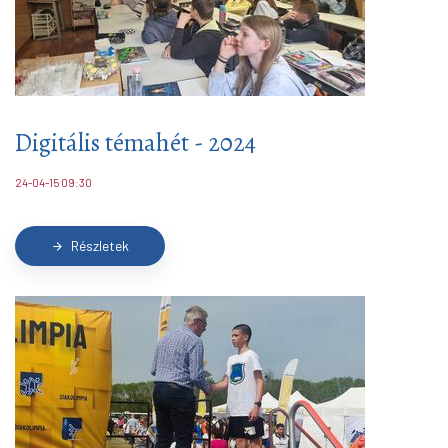
Digitális témahét - 2024
24-04-15 09:30
Részletek
arrow_forward