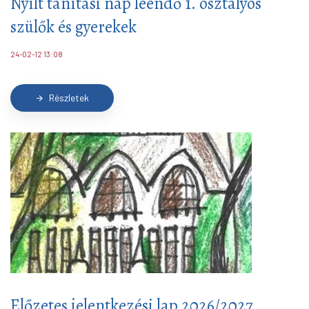
Nyílt tanítási nap leendő 1. osztályos
szülők és gyerekek
24-02-12 13:08
Részletek
arrow_forward
Előzetes jelentkezési lap 2026/2027