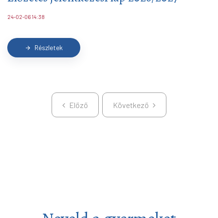
24-02-06 14:38
Részletek
arrow_forward
Előző
Következő
Előző
Következő