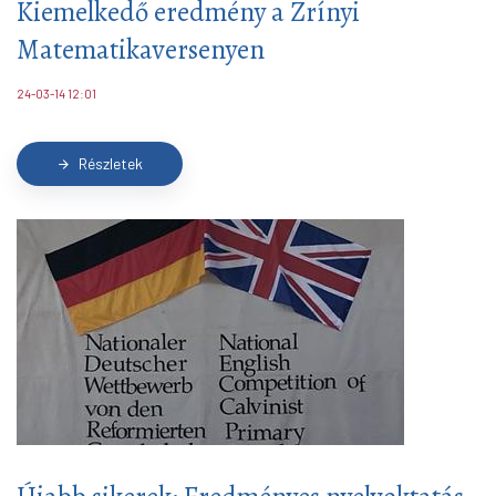
Kiemelkedő eredmény a Zrínyi
Matematikaversenyen
24-03-14 12:01
Részletek
arrow_forward