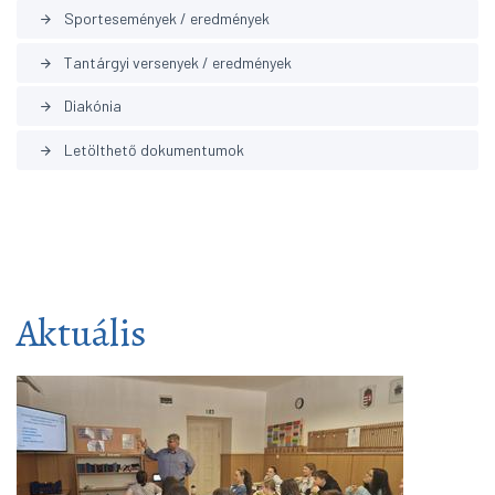
Sportesemények / eredmények
arrow_forward
Tantárgyi versenyek / eredmények
arrow_forward
Diakónia
arrow_forward
Letölthető dokumentumok
arrow_forward
Aktuális