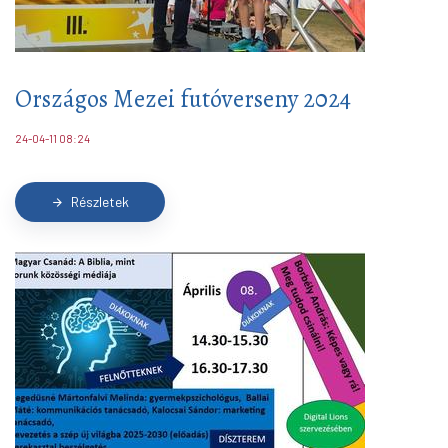
Országos Mezei futóverseny 2024
24-04-11 08:24
Részletek
arrow_forward