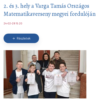
2. és 3. hely a Varga Tamás Országos
Matematikaverseny megyei fordulóján
24-02-29 15:20
Részletek
arrow_forward