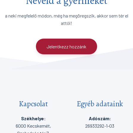
Neveld a gyermeket
a neki megfelelő módon, még ha megöregszik, akkor sem tér el
attól!
Jelentkezz hozzánk
Kapcsolat
Egyéb adataink
Székhelye:
Adószám:
6000 Kecskemét,
26933292-1-03