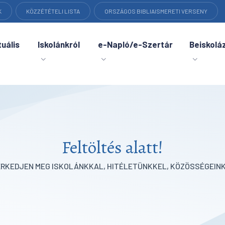
K
KÖZZÉTÉTELI LISTA
ORSZÁGOS BIBLIAISMERETI VERSENY
uális
Iskolánkról
e-Napló/e-Szertár
Beiskolá
Feltöltés alatt!
ERKEDJEN MEG ISKOLÁNKKAL, HITÉLETÜNKKEL, KÖZÖSSÉGEINK