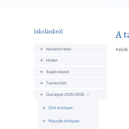
Iskolánkról
A t
Iskolatörténet
Kérjük
arrow_forward
Hitélet
arrow_forward
Alapítványok
arrow_forward
Tantestület
arrow_forward
Osztályok 2025/2026
arrow_forward
Első évfolyam
arrow_forward
Második évfolyam
arrow_forward