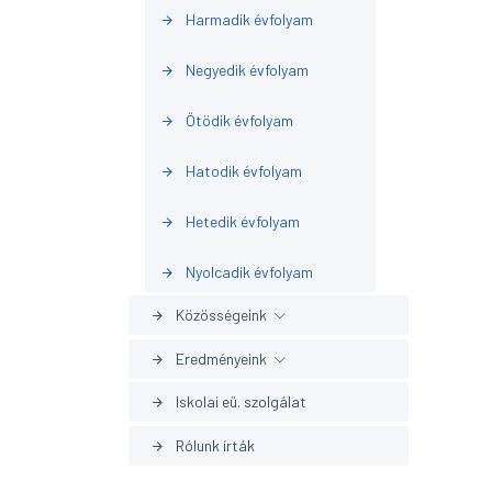
Harmadik évfolyam
arrow_forward
Negyedik évfolyam
arrow_forward
Ötödik évfolyam
arrow_forward
Hatodik évfolyam
arrow_forward
Hetedik évfolyam
arrow_forward
Nyolcadik évfolyam
arrow_forward
Közösségeink
arrow_forward
Eredményeink
arrow_forward
Cserkészek
arrow_forward
Iskolai eü. szolgálat
arrow_forward
Országos
arrow_forward
Sportkörök
arrow_forward
Rólunk írták
arrow_forward
Megyei
arrow_forward
Diákönkormányzat
arrow_forward