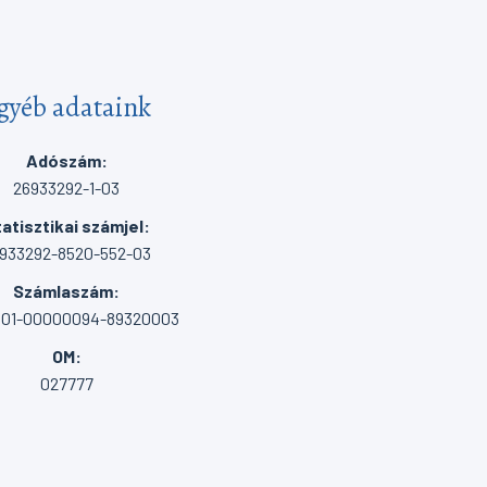
gyéb adataink
Adószám:
26933292-1-03
atisztikai számjel:
933292-8520-552-03
Számlaszám:
001-00000094-89320003
OM:
027777