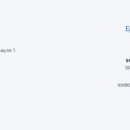
E
g tér 7.
St
26
10918