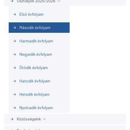
Osztályok 2025/2026
arrow_forward
Első évfolyam
arrow_forward
Második évfolyam
arrow_forward
Harmadik évfolyam
arrow_forward
Negyedik évfolyam
arrow_forward
Ötödik évfolyam
arrow_forward
Hatodik évfolyam
arrow_forward
Hetedik évfolyam
arrow_forward
Nyolcadik évfolyam
arrow_forward
Közösségeink
arrow_forward