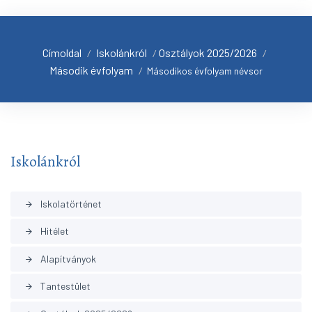
Címoldal
Iskolánkról
Osztályok 2025/2026
/
/
/
Második évfolyam
/
Másodikos évfolyam névsor
Iskolánkról
Iskolatörténet
arrow_forward
Hitélet
arrow_forward
Alapítványok
arrow_forward
Tantestület
arrow_forward