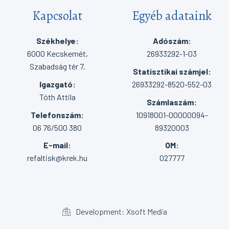
Kapcsolat
Egyéb adataink
Székhelye:
Adószám:
6000 Kecskemét,
26933292-1-03
Szabadság tér 7.
Statisztikai számjel:
Igazgató:
26933292-8520-552-03
Tóth Attila
Számlaszám:
Telefonszám:
10918001-00000094-
06 76/500 380
89320003
E-mail:
OM:
refaltisk@krek.hu
027777
Development: Xsoft Media