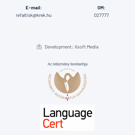
E-mail:
OM:
refaltisk@krek.hu
027777
Development: Xsoft Media