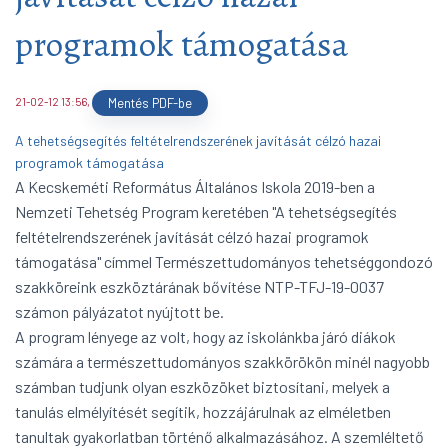
programok támogatása
21-02-12 13:56
,
Mentés PDF-be
A tehetségsegítés feltételrendszerének javítását célzó hazai
programok támogatása
A Kecskeméti Református Általános Iskola 2019-ben a
Nemzeti Tehetség Program keretében "A tehetségsegítés
feltételrendszerének javítását célzó hazai programok
támogatása" címmel Természettudományos tehetséggondozó
szakköreink eszköztárának bővítése NTP-TFJ-19-0037
számon pályázatot nyújtott be.
A program lényege az volt, hogy az iskolánkba járó diákok
számára a természettudományos szakkörökön minél nagyobb
számban tudjunk olyan eszközöket biztosítani, melyek a
tanulás elmélyítését segítik, hozzájárulnak az elméletben
tanultak gyakorlatban történő alkalmazásához. A szemléltető