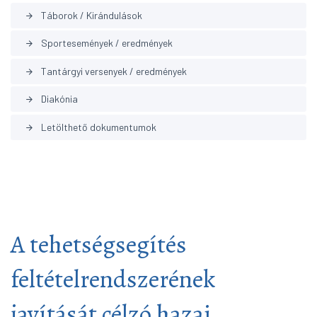
Táborok / Kirándulások
arrow_forward
Sportesemények / eredmények
arrow_forward
Tantárgyi versenyek / eredmények
arrow_forward
Diakónia
arrow_forward
Letölthető dokumentumok
arrow_forward
A tehetségsegítés
feltételrendszerének
javítását célzó hazai