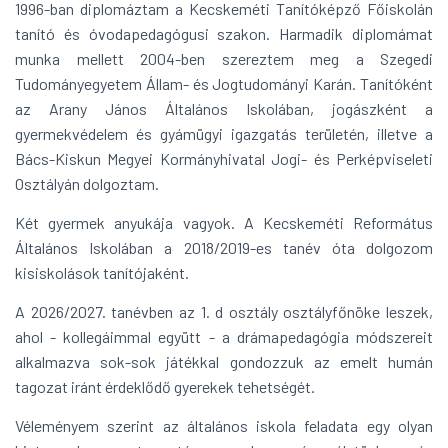
1996-ban diplomáztam a Kecskeméti Tanítóképző Főiskolán
tanító és óvodapedagógusi szakon. Harmadik diplomámat
munka mellett 2004-ben szereztem meg a Szegedi
Tudományegyetem Állam- és Jogtudományi Karán. Tanítóként
az Arany János Általános Iskolában, jogászként a
gyermekvédelem és gyámügyi igazgatás területén, illetve a
Bács-Kiskun Megyei Kormányhivatal Jogi- és Perképviseleti
Osztályán dolgoztam.
Két gyermek anyukája vagyok. A Kecskeméti Református
Általános Iskolában a 2018/2019-es tanév óta dolgozom
kisiskolások tanítójaként.
A 2026/2027. tanévben az 1. d osztály osztályfőnöke leszek,
ahol - kollegáimmal együtt - a drámapedagógia módszereit
alkalmazva sok-sok játékkal gondozzuk az emelt humán
tagozat iránt érdeklődő gyerekek tehetségét.
Véleményem szerint az általános iskola feladata egy olyan