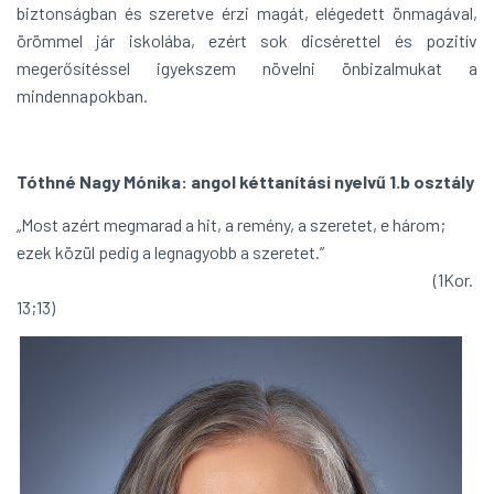
biztonságban és szeretve érzi magát, elégedett önmagával,
örömmel jár iskolába, ezért sok dicsérettel és pozitív
megerősítéssel igyekszem növelni önbizalmukat a
mindennapokban.
Tóthné Nagy Mónika: angol kéttanítási nyelvű 1.b osztály
„Most azért megmarad a hit, a remény, a szeretet, e három;
ezek közül pedig a legnagyobb a szeretet.”
(1Kor.
13;13)