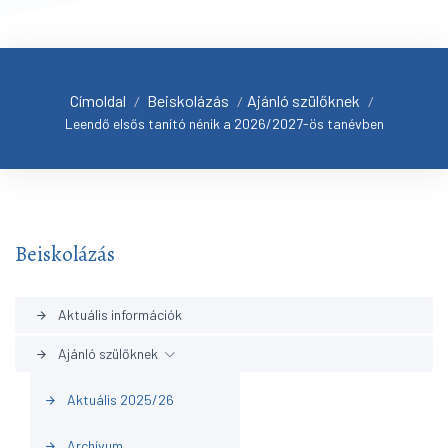
Címoldal
Beiskolázás
Ajánló szülőknek
/
/
/
Leendő elsős tanító nénik a 2026/2027-ös tanévben
Beiskolázás
Aktuális információk
arrow_forward
Ajánló szülőknek
arrow_forward
Aktuális 2025/26
arrow_forward
Archívum
arrow_forward