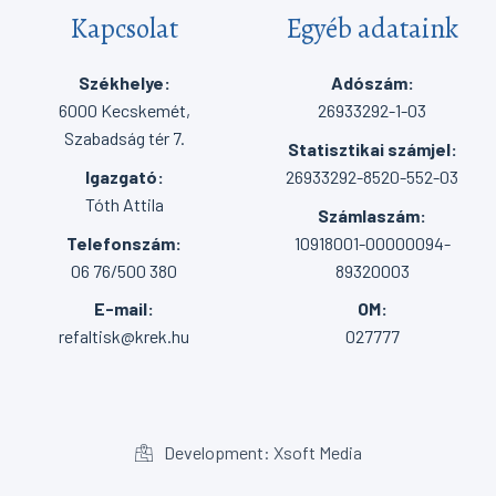
Kapcsolat
Egyéb adataink
Székhelye:
Adószám:
6000 Kecskemét,
26933292-1-03
Szabadság tér 7.
Statisztikai számjel:
Igazgató:
26933292-8520-552-03
Tóth Attila
Számlaszám:
Telefonszám:
10918001-00000094-
06 76/500 380
89320003
E-mail:
OM:
refaltisk@krek.hu
027777
Development: Xsoft Media