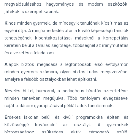
megvalósulásához hagyományos és modern eszközök,
játékok is szerepet kapnak.
K
incs minden gyermek, de mindegyik tanulónak kicsit más az
egyéni útja. A megismerkedés után a kiváló képességű tanulók
tehetségének kibontakoztatása, másoknál a korrepetálás
keretein belül a tanulás segítsége, többségnél az iránymutatás
és a vezetés a feladatom.
A
lapok biztos megadása a legfontosabb első évfolyamon
minden gyermek számára, olyan biztos tudás megszerzése,
amelyre a felsőbb osztályokban lehet építkezni.
N
evelés hittel, humorral, a pedagógus hivatás szeretetével
minden tanévben megújulva. Több tanfolyam elvégzésével
saját tudásom gyarapításával példát adok tanulóimnak.
É
rdekes iskolán belüli és kívüli programokkal építeni és
közösséggé kovácsolni az osztályt. A gyermekek
biztonságához szükséges aktív, támogató szülői