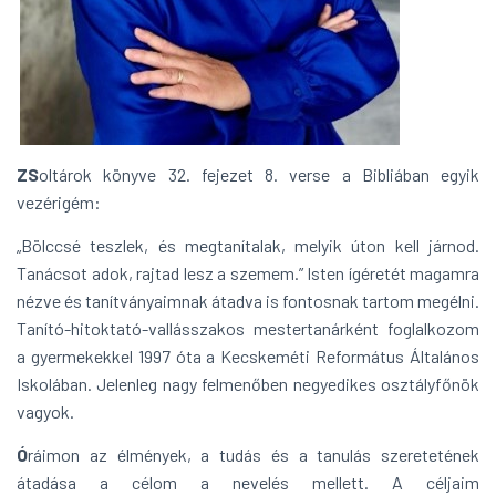
ZS
oltárok könyve 32. fejezet 8. verse a Bibliában egyik
vezérigém:
„Bölccsé teszlek, és megtanítalak, melyik úton kell járnod.
Tanácsot adok, rajtad lesz a szemem.” Isten ígéretét magamra
nézve és tanítványaimnak átadva is fontosnak tartom megélni.
Tanító-hitoktató-vallásszakos mestertanárként foglalkozom
a gyermekekkel 1997 óta a Kecskeméti Református Általános
Iskolában. Jelenleg nagy felmenőben negyedikes osztályfőnök
vagyok.
Ó
ráimon az élmények, a tudás és a tanulás szeretetének
átadása a célom a nevelés mellett. A céljaim