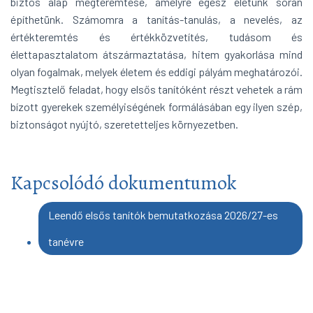
biztos alap megteremtése, amelyre egész életünk során
építhetünk. Számomra a tanítás-tanulás, a nevelés, az
értékteremtés és értékközvetítés, tudásom és
élettapasztalatom átszármaztatása, hitem gyakorlása mind
olyan fogalmak, melyek életem és eddigi pályám meghatározói.
Megtisztelő feladat, hogy elsős tanítóként részt vehetek a rám
bízott gyerekek személyiségének formálásában egy ilyen szép,
biztonságot nyújtó, szeretetteljes környezetben.
Kapcsolódó dokumentumok
Leendő elsős tanítók bemutatkozása 2026/27-es
tanévre