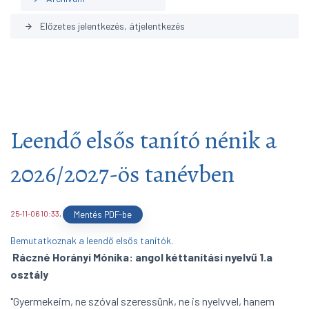
Előzetes jelentkezés, átjelentkezés
arrow_forward
Leendő elsős tanító nénik a
2026/2027-ös tanévben
25-11-06 10:33
,
Mentés PDF-be
Bemutatkoznak a leendő elsős tanítók.
Ráczné Horányi Mónika: angol kéttanítási nyelvű 1.a
osztály
"Gyermekeim, ne szóval szeressünk, ne is nyelvvel, hanem