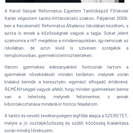
A Károli Gáspár Református Egyetem Tanítóképző Főiskolai
Karán végeztem tanító-hittanoktató szakon. Pályámat 2009-
ben a Kecskeméti Református Általános Iskolában kezdtem, s
azóta is ennek a közösségnek vagyok a tagja. Sokat jelent
számomra a HIT megélése a mindennapokban, így nemcsak az
iskolában, de azon kívül is szívesen szolgálok a
templomoviban, gyermekistentiszteleteken.
Három gyermekes édesanyaként fontosnak tartom a
gyermekek növekedését minden területen, melynek során
kialakul bennük a keresztyén, egymást elfogadó értékrend.
REMÉNYséggel vagyok afelől, hogy minden gyermekben benne
van a tehetség, melynek felismerése, s annak
kibontakoztatása mindenkor fontos feladatom.
A tanító és nevelő tevékenységem legfőbb alapja a SZERETET,
melyre a jó osztályközösség és szülői közösség kialakítása
során mindig törekszem.