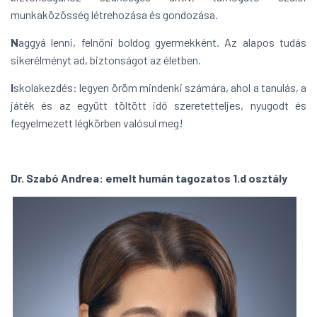
munkaközösség létrehozása és gondozása.
N
aggyá lenni, felnőni boldog gyermekként. Az alapos tudás
sikerélményt ad, biztonságot az életben.
I
skolakezdés: legyen öröm mindenki számára, ahol a tanulás, a
játék és az együtt töltött idő szeretetteljes, nyugodt és
fegyelmezett légkörben valósul meg!
Dr. Szabó Andrea: emelt humán tagozatos 1.d osztály