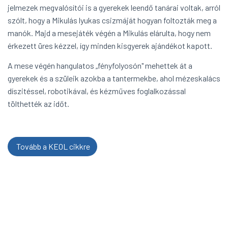
jelmezek megvalósítói is a gyerekek leendő tanárai voltak, arról
szólt, hogy a Mikulás lyukas csizmáját hogyan foltozták meg a
manók. Majd a mesejáték végén a Mikulás elárulta, hogy nem
érkezett üres kézzel, így minden kisgyerek ajándékot kapott.
A mese végén hangulatos „fényfolyosón" mehettek át a
gyerekek és a szüleik azokba a tantermekbe, ahol mézeskalács
díszitéssel, robotikával, és kézműves foglalkozással
tölthették az időt.
Tovább a KEOL cikkre