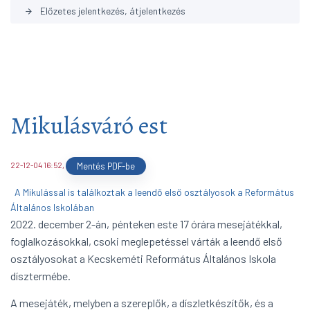
Előzetes jelentkezés, átjelentkezés
arrow_forward
Mikulásváró est
22-12-04 16:52
,
Mentés PDF-be
A Mikulással is találkoztak a leendő első osztályosok a Református
Általános Iskolában
2022. december 2-án, pénteken este 17 órára mesejátékkal,
foglalkozásokkal, csoki meglepetéssel várták a leendő első
osztályosokat a Kecskeméti Református Általános Iskola
dísztermébe.
A mesejáték, melyben a szereplők, a díszletkészítők, és a