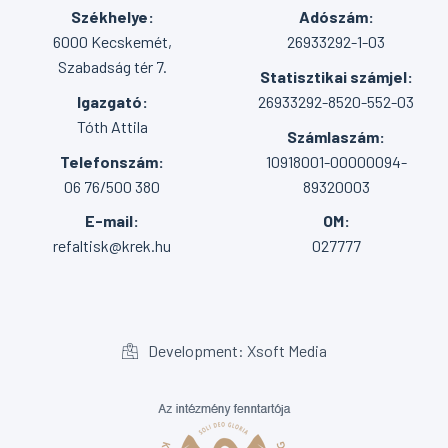
Székhelye:
Adószám:
6000 Kecskemét,
26933292-1-03
Szabadság tér 7.
Statisztikai számjel:
Igazgató:
26933292-8520-552-03
Tóth Attila
Számlaszám:
Telefonszám:
10918001-00000094-
06 76/500 380
89320003
E-mail:
OM:
refaltisk@krek.hu
027777
Development: Xsoft Media