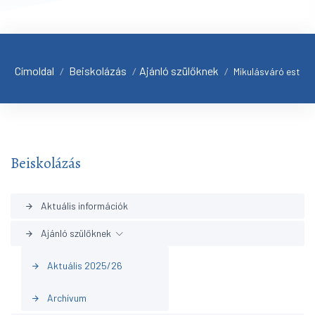
Címoldal
Beiskolázás
Ajánló szülőknek
/
/
/
Mikulásváró est
Beiskolázás
Aktuális információk
arrow_forward
Ajánló szülőknek
arrow_forward
Aktuális 2025/26
arrow_forward
Archívum
arrow_forward