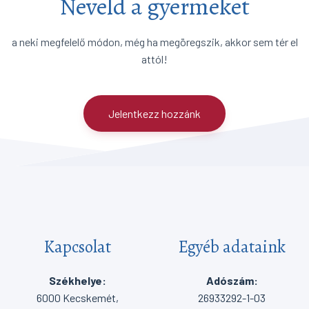
Neveld a gyermeket
a neki megfelelő módon, még ha megöregszik, akkor sem tér el
attól!
Jelentkezz hozzánk
Kapcsolat
Egyéb adataink
Székhelye:
Adószám:
6000 Kecskemét,
26933292-1-03