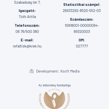
Szabadság tér 7.
Statisztikai számjel:
Igazgató:
26933292-8520-552-03
Tóth Attila
Számlaszám:
Telefonszám:
10918001-00000094-
06 76/500 380
89320003
E-mail:
OM:
refaltisk@krek.hu
027777
Development: Xsoft Media