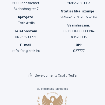
6000 Kecskemét,
26933292-1-03
Szabadság tér 7.
Statisztikai számjel:
Igazgató:
26933292-8520-552-03
Tóth Attila
Számlaszám:
Telefonszám:
10918001-00000094-
06 76/500 380
89320003
E-mail:
OM:
refaltisk@krek.hu
027777
Development: Xsoft Media