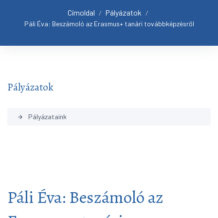
Címoldal
Pályázatok
/
/
Páli Éva: Beszámoló az Erasmus+ tanári továbbképzésről
Pályázatok
Pályázataink
arrow_forward
Páli Éva: Beszámoló az