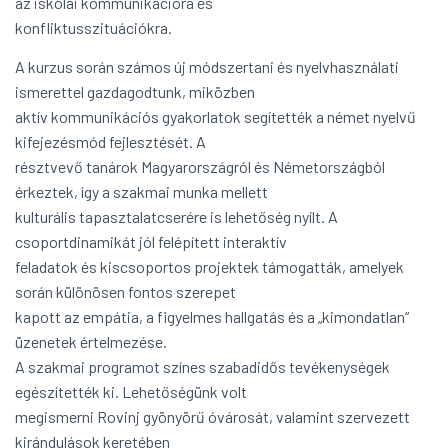
az iskolai kommunikációra és
konfliktusszituációkra.
A kurzus során számos új módszertani és nyelvhasználati
ismerettel gazdagodtunk, miközben
aktív kommunikációs gyakorlatok segítették a német nyelvű
kifejezésmód fejlesztését. A
résztvevő tanárok Magyarországról és Németországból
érkeztek, így a szakmai munka mellett
kulturális tapasztalatcserére is lehetőség nyílt. A
csoportdinamikát jól felépített interaktív
feladatok és kiscsoportos projektek támogatták, amelyek
során különösen fontos szerepet
kapott az empátia, a figyelmes hallgatás és a „kimondatlan”
üzenetek értelmezése.
A szakmai programot színes szabadidős tevékenységek
egészítették ki. Lehetőségünk volt
megismerni Rovinj gyönyörű óvárosát, valamint szervezett
kirándulások keretében