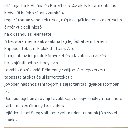
ellátogattunk Pulába és Porečbe is. Az aktív kikapcsolódás
kedvelői kajakozáson, zumbán,
reggeli tornán vehettek részt, míg az egyik legemlékezetesebb
élményt a delfinleső
hajókirándulás jelentette.
A hét során nemcsak szakmailag fejlődhettem, hanem
kapcsolatokat is kialakíthattam. A jó
hangulat, az inspiráló környezet és a kiváló szervezés
hozzájárult ahhoz, hogy ez a
továbbképzés valódi élménnyé váljon. A megszerzett
tapasztalatokat és új ismereteket a
jövőben hasznosítani fogom a saját tanítási gyakorlatomban
is.
Összességében a rovinji továbbképzés egy rendkívül hasznos,
tartalmas és élménydús szakmai
fejlődési lehetőség volt, amelyet minden tanárnak jó szívvel
ajánlok.