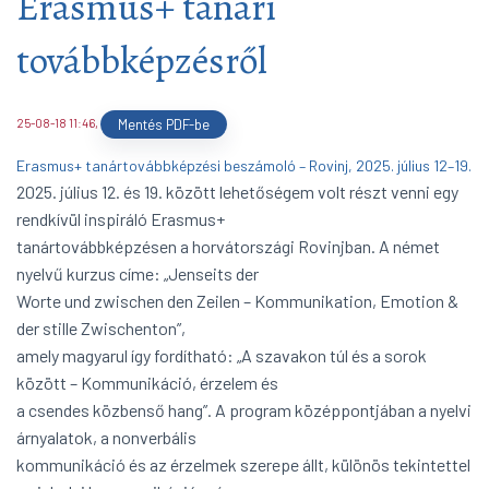
Erasmus+ tanári
továbbképzésről
25-08-18 11:46
,
Mentés PDF-be
Erasmus+ tanártovábbképzési beszámoló – Rovinj, 2025. július 12–19.
2025. július 12. és 19. között lehetőségem volt részt venni egy
rendkívül inspiráló Erasmus+
tanártovábbképzésen a horvátországi Rovinjban. A német
nyelvű kurzus címe: „Jenseits der
Worte und zwischen den Zeilen – Kommunikation, Emotion &
der stille Zwischenton”,
amely magyarul így fordítható: „A szavakon túl és a sorok
között – Kommunikáció, érzelem és
a csendes közbenső hang”. A program középpontjában a nyelvi
árnyalatok, a nonverbális
kommunikáció és az érzelmek szerepe állt, különös tekintettel